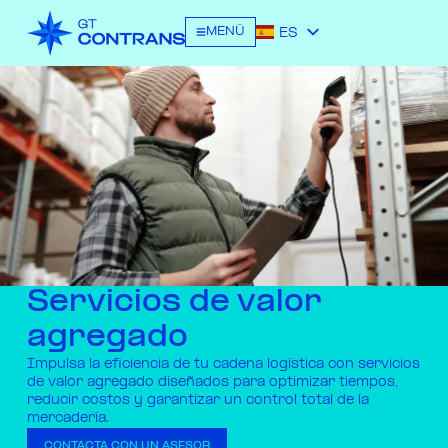
MENÚ
ES
EN
Servicios de valor
agregado
Impulsa la eficiencia de tu cadena logística con servicios
de valor agregado diseñados para optimizar tiempos,
reducir costos y garantizar un control total de la
mercadería.
CONTACTA CON UN ASESOR