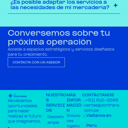
¿Es posible adaptar los servicios a
las necesidades de mi mercadería?
Conversemos sobre tu
próxima operación
Accede a espacios estratégicos y servicios diseñados
para tu crecimiento.
CONTACTA CON UN ASESOR
NUESTRO
MÁS
CONTÁCTANOS
S
INFOR
+511 612-3500​
Movilizamos
SERVICI
MACIÓ
ventas@contrans.
oportunidades
OS
N
com.pe ​
para hacer
Visítanos en:
Solucio
realizad el futuro
Depósito
nes
que imaginamos.
simple
Perú:
logístic