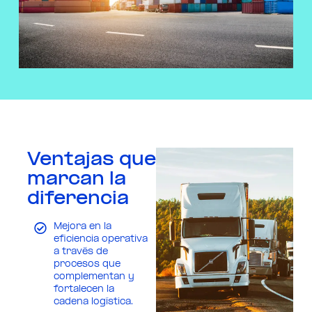
Ventajas que
marcan la
diferencia
Mejora en la
eficiencia operativa
a través de
procesos que
complementan y
fortalecen la
cadena logística.