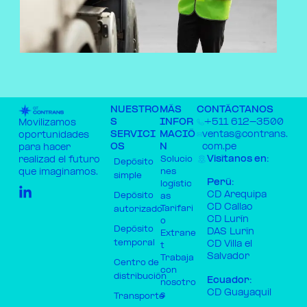
NUESTRO
MÁS
CONTÁCTANOS
S
INFOR
+511 612-3500​
Movilizamos
SERVICI
MACIÓ
ventas@contrans.
oportunidades
OS
N
com.pe ​
para hacer
Visítanos en:
Solucio
realizad el futuro
Depósito
nes
que imaginamos.
simple
Perú:
logístic
CD Arequipa
Depósito
as
CD Callao
Tarifari
autorizado
CD Lurín
o
Depósito
DAS Lurín
Extrane
temporal
CD Villa el
t
Salvador
Trabaja
Centro de
con
distribución
Ecuador:
nosotro
CD Guayaquil
s
Transporte