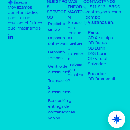
NUESTRO
MÁS
CONTÁCTANOS
S
INFOR
+511 612-3500​
Movilizamos
SERVICI
MACIÓ
ventas@contrans.
oportunidades
OS
N
com.pe ​
para hacer
Visítanos en:
Solucio
realizad el futuro
Depósito
nes
que imaginamos.
simple
Perú:
logístic
CD Arequipa
Depósito
as
CD Callao
Tarifari
autorizado
CD Lurín
o
Depósito
DAS Lurín
Extrane
temporal
CD Villa el
t
Salvador
Trabaja
Centro de
con
distribución
Ecuador:
nosotro
CD Guayaquil
s
Transporte
y
distribución
Recepción y
entrega de
contenedores
vacíos