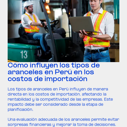
Cómo influyen los tipos de
aranceles en Perú en los
costos de importación
Los tipos de aranceles en Perú influyen de manera
directa en los costos de importación, afectando la
rentabilidad y la competitividad de las empresas. Este
impacto debe ser considerado desde la etapa de
planificación.
Una evaluación adecuada de los aranceles permite evitar
sorpresas financieras y mejorar la toma de decisiones.